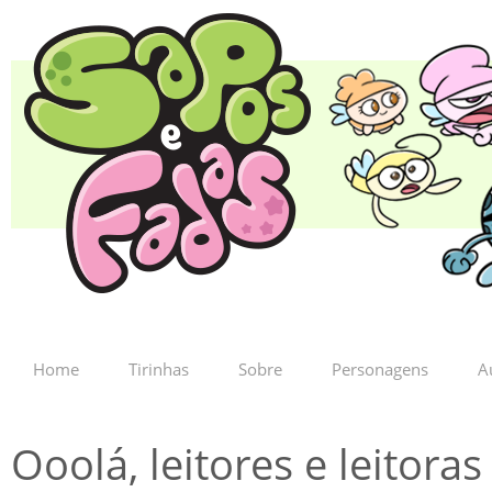
Home
Tirinhas
Sobre
Personagens
A
Ooolá, leitores e leitor