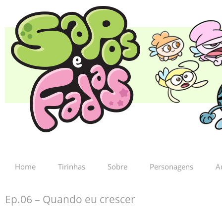
Home
Tirinhas
Sobre
Personagens
A
Ep.06 – Quando eu crescer