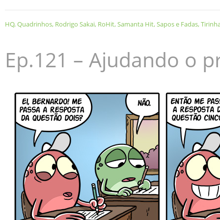
HQ
,
Quadrinhos
,
Rodrigo Sakai
,
RoHit
,
Samanta Hit
,
Sapos e Fadas
,
Tirinh
Ep.121 – Ajudando o p