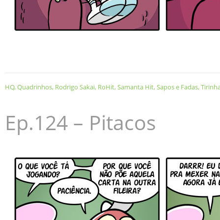
HQ
,
Quadrinhos
,
Rodrigo Sakai
,
RoHit
,
Samanta Hit
,
Sapos e Fadas
,
Tirinh
Ep.124 – Pitacos