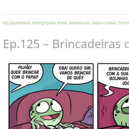
HQ
,
Quadrinhos
,
Rodrigo Sakai
,
RoHit
,
Samanta Hit
,
Sapos e Fadas
,
Tirinh
Ep.125 – Brincadeiras 