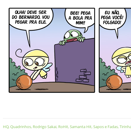
HQ
,
Quadrinhos
,
Rodrigo Sakai
,
RoHit
,
Samanta Hit
,
Sapos e Fadas
,
Tirinh