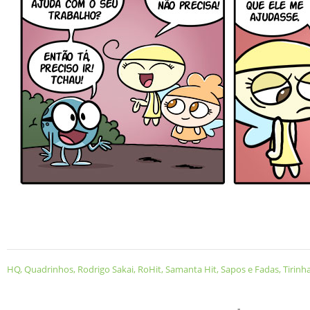
HQ
,
Quadrinhos
,
Rodrigo Sakai
,
RoHit
,
Samanta Hit
,
Sapos e Fadas
,
Tirinh