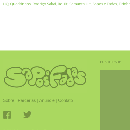
HQ
,
Quadrinhos
,
Rodrigo Sakai
,
RoHit
,
Samanta Hit
,
Sapos e Fadas
,
Tirinh
PUBLICIDADE
Sobre
|
Parcerias
|
Anuncie
|
Contato