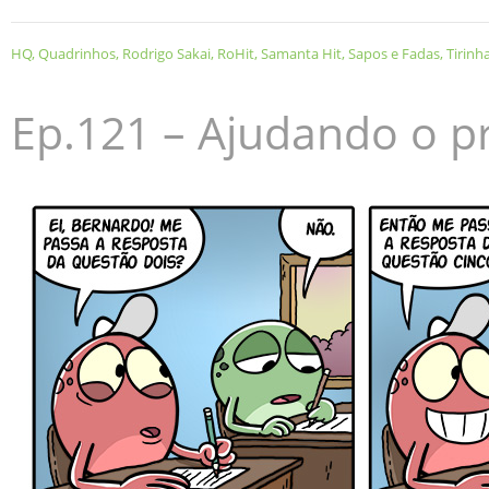
HQ
,
Quadrinhos
,
Rodrigo Sakai
,
RoHit
,
Samanta Hit
,
Sapos e Fadas
,
Tirinh
Ep.121 – Ajudando o p