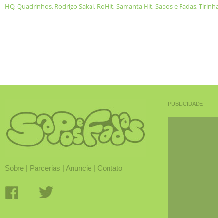
HQ
,
Quadrinhos
,
Rodrigo Sakai
,
RoHit
,
Samanta Hit
,
Sapos e Fadas
,
Tirinh
PUBLICIDADE
Sobre
|
Parcerias
|
Anuncie
|
Contato