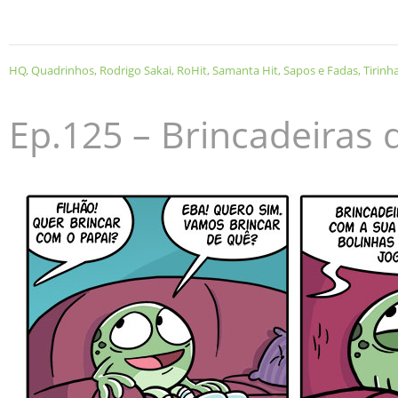
HQ
,
Quadrinhos
,
Rodrigo Sakai
,
RoHit
,
Samanta Hit
,
Sapos e Fadas
,
Tirinh
Ep.125 – Brincadeiras 