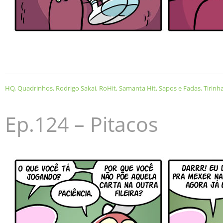
HQ
,
Quadrinhos
,
Rodrigo Sakai
,
RoHit
,
Samanta Hit
,
Sapos e Fadas
,
Tirinh
Ep.124 – Pitacos