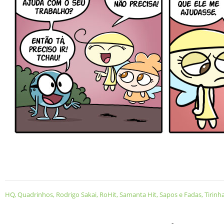
HQ
,
Quadrinhos
,
Rodrigo Sakai
,
RoHit
,
Samanta Hit
,
Sapos e Fadas
,
Tirinh