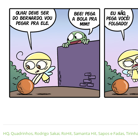
HQ
,
Quadrinhos
,
Rodrigo Sakai
,
RoHit
,
Samanta Hit
,
Sapos e Fadas
,
Tirinh