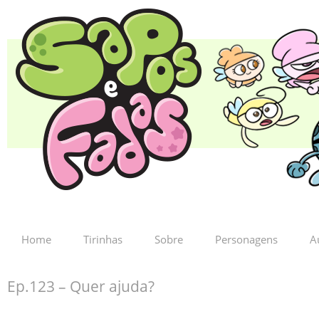
Home
Tirinhas
Sobre
Personagens
A
Ep.123 – Quer ajuda?