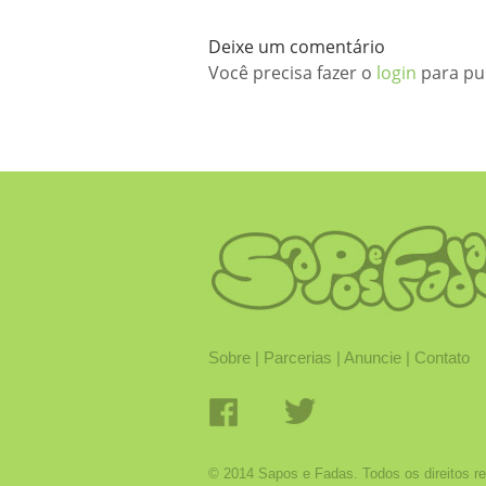
Deixe um comentário
Você precisa fazer o
login
para pu
Sobre
|
Parcerias
|
Anuncie
|
Contato
© 2014 Sapos e Fadas. Todos os direitos r