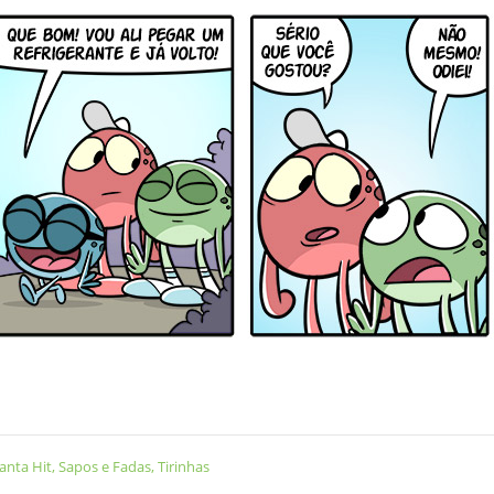
nta Hit
,
Sapos e Fadas
,
Tirinhas