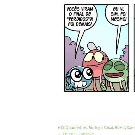
HQ
,
Quadrinhos
,
Rodrigo Sakai
,
RoHit
,
Sama
←
Ep.110 – Cupcake