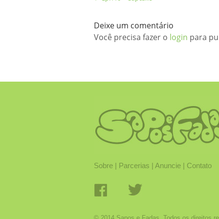
Deixe um comentário
Você precisa fazer o
login
para pu
Sobre
|
Parcerias
|
Anuncie
|
Contato
© 2014 Sapos e Fadas. Todos os direitos r