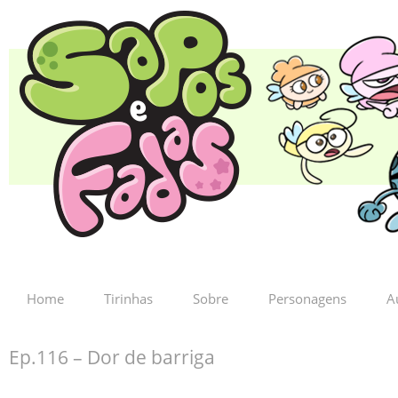
Home
Tirinhas
Sobre
Personagens
A
Ep.116 – Dor de barriga