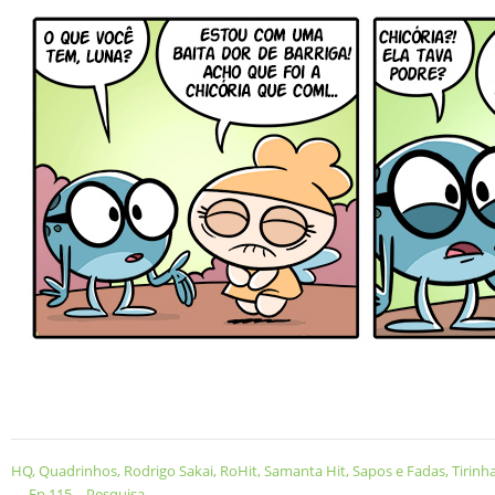
HQ
,
Quadrinhos
,
Rodrigo Sakai
,
RoHit
,
Samanta Hit
,
Sapos e Fadas
,
Tirinh
←
Ep.115 – Pesquisa