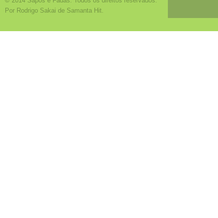
© 2014 Sapos e Fadas. Todos os direitos reservados.
Por Rodrigo Sakai de Samanta Hit.