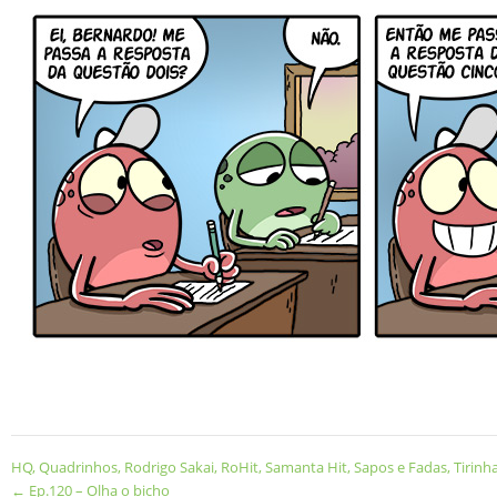
HQ
,
Quadrinhos
,
Rodrigo Sakai
,
RoHit
,
Samanta Hit
,
Sapos e Fadas
,
Tirinh
←
Ep.120 – Olha o bicho