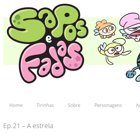
Home
Tirinhas
Sobre
Personagens
A
Ep.21 – A estrela