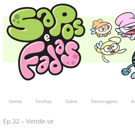
Home
Tirinhas
Sobre
Personagens
A
Ep.32 – Vende-se