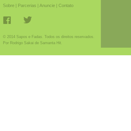
Sobre
|
Parcerias
|
Anuncie
|
Contato
© 2014 Sapos e Fadas. Todos os direitos reservados.
Por Rodrigo Sakai de Samanta Hit.