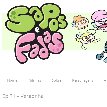
Home
Tirinhas
Sobre
Personagens
A
Ep.71 – Vergonha