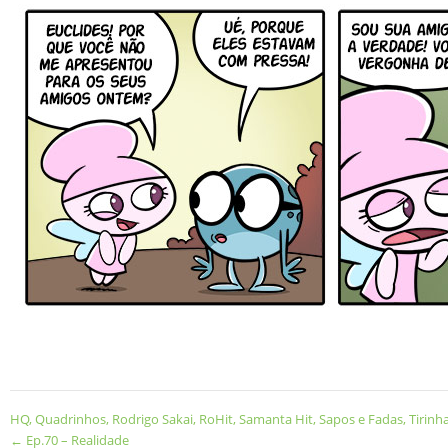
HQ
,
Quadrinhos
,
Rodrigo Sakai
,
RoHit
,
Samanta Hit
,
Sapos e Fadas
,
Tirinh
←
Ep.70 – Realidade