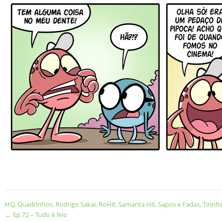
HQ
,
Quadrinhos
,
Rodrigo Sakai
,
RoHit
,
Samanta Hit
,
Sapos e Fadas
,
Tirinh
←
Ep.72 – Tudo é feio