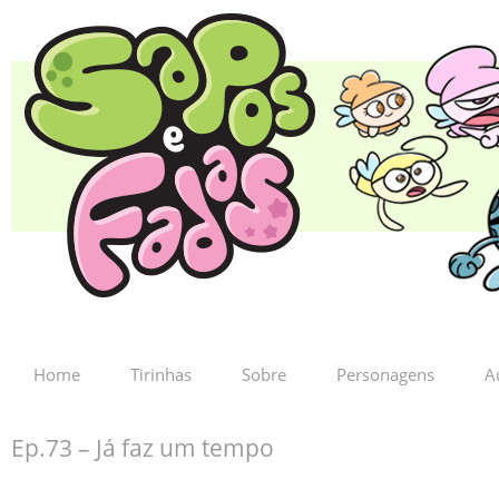
Home
Tirinhas
Sobre
Personagens
A
Ep.73 – Já faz um tempo