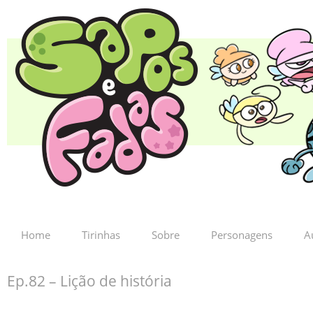
Home
Tirinhas
Sobre
Personagens
A
Ep.82 – Lição de história