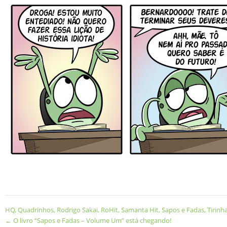
HQ
,
Quadrinhos
,
Rodrigo Sakai
,
RoHit
,
Samanta Hit
,
Sapos e Fadas
,
Tirinh
←
O livro “Sapos e Fadas – Volume Um” está chegando!