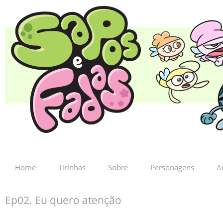
Home
Tirinhas
Sobre
Personagens
A
Ep02. Eu quero atenção